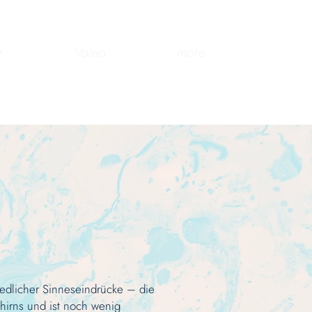
r
Valeo
more
dlicher Sinneseindrücke – die
hirns und ist noch wenig