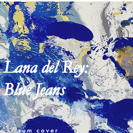
Lana del Rey:
Blue Jeans
zum cover