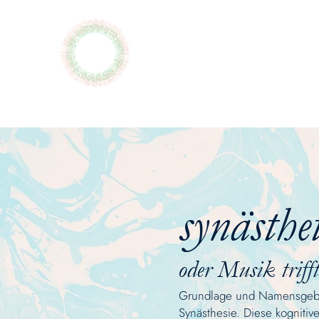
monja
henkel
synästhe
oder
Musik triff
Grundlage und Namensgeber
Synästhesie. Diese kogniti