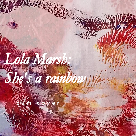
Lola Marsh:
She's a rainbow
zum cover