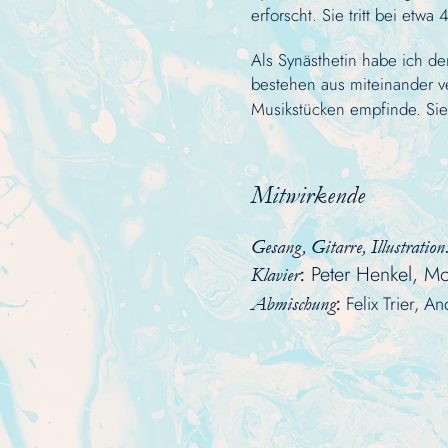
erforscht.
Sie tritt bei etw
Als Synästhetin habe ich d
bestehen aus miteinander v
Musikstücken empfinde. Sie
Mitwirk
e
nde
Gesang, Gitarre, Illustration
:
Peter Henkel, 
Klavier
:
F
elix Trier, 
Abmischung