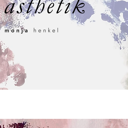
ästhetik
monja
henkel