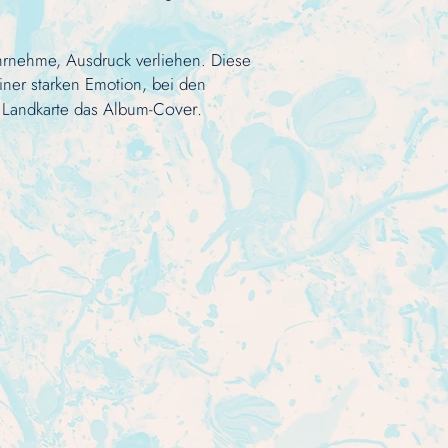
ahrnehme, Ausdruck verliehen.
Diese
iner starken Emotion,
bei
den
over.
 La
ndkarte das Album-C