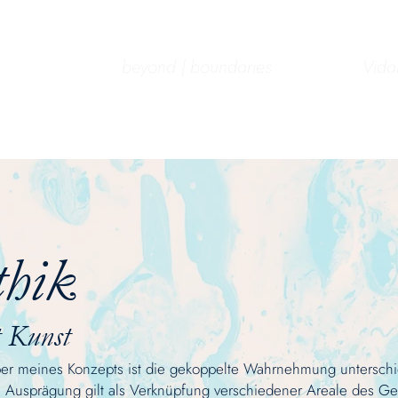
beyond | boundaries
Vida
thik
t Kunst
 meines Konzepts ist die gekoppelte Wahrnehmung unterschie
ve Ausprägung gilt als Verknüpfung verschiedener Areale des Ge